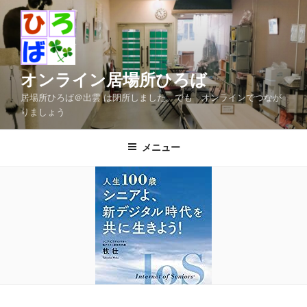
コ
ン
テ
ン
ツ
オンライン居場所ひろば
へ
居場所ひろば＠出雲 は閉所しました。でも オンラインでつなが
ス
りましょう
キ
ッ
メニュー
プ