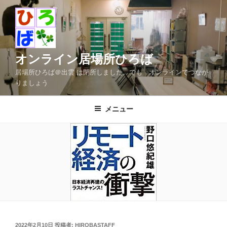
コ
ン
テ
ン
ツ
オンライン居場所ひろば
へ
居場所ひろば＠出雲 は閉所しました。でも オンラインでつなが
ス
りましょう
キ
ッ
メニュー
プ
投
2022年2月10日
投稿者:
HIROBASTAFF