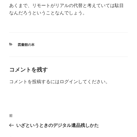
あくまで、リモートがリアルの代替と考えていては駄目
なんだろうということなんでしょう。
カ
図書館の本
テ
ゴ
リ
ー
コメントを残す
コメントを投稿するには
ログイン
してください。
投
前
前
稿
の
いざというときのデジタル遺品残しかた
ナ
投